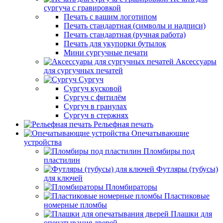
сургуча с гравировкой
Печать с вашим логотипом
Печать стандартная (символы и надписи)
Печать стандартная (ручная работа)
Печать для укупорки бутылок
Мини сургучные печати
Аксессуары
для сургучных печатей
Сургуч
Сургуч кусковой
Сургуч с фитилём
Сургуч в гранулах
Сургуч в стержнях
Рельефная печать
Опечатывающие
устройства
Пломбиры под
пластилин
Футляры (тубусы)
для ключей
Пломбираторы
Пластиковые
номерные пломбы
Плашки для
опечатывания дверей