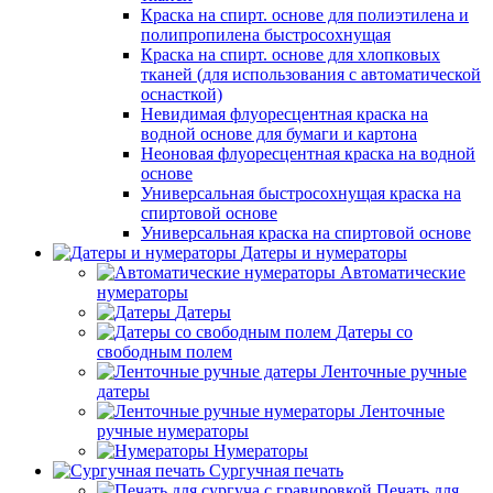
Краска на спирт. основе для полиэтилена и
полипропилена быстросохнущая
Краска на спирт. основе для хлопковых
тканей (для использования с автоматической
оснасткой)
Невидимая флуоресцентная краска на
водной основе для бумаги и картона
Неоновая флуоресцентная краска на водной
основе
Универсальная быстросохнущая краска на
спиртовой основе
Универсальная краска на спиртовой основе
Датеры и нумераторы
Автоматические
нумераторы
Датеры
Датеры со
свободным полем
Ленточные ручные
датеры
Ленточные
ручные нумераторы
Нумераторы
Сургучная печать
Печать для