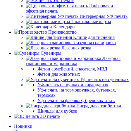
УФ-печать
Цифровая и
офсетная печать
Интерьерная УФ печать
Пластиковые карты
Календари
Производство
Клише для тиснения
Лазерная гравировка
Лазерная резка
Сувениры
Лазерная
гравировка и маркировка
Жетон армейский, спасателя, МВД
Жетон для животных
Уф-печать на сувенирах
УФ-печать на ручках и карандашах
Уф-печать на термокружках, бутылках,
термосах
Уф-печать на флешках, брелоках и т.п.
Наградная атрибутика
Шильды для кубков
3D печать
Новинки