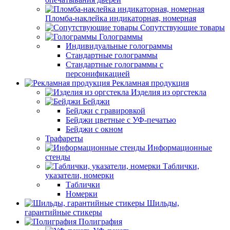
Пломба-наклейка индикаторная, номерная
Сопутствующие товары
Голограммы
Индивидуальные голограммы
Стандартные голограммы
Стандартные голограммы с
персонификацией
Рекламная продукция
Изделия из оргстекла
Бейджи
Бейджи с гравировкой
Бейджи цветные с УФ-печатью
Бейджи с окном
Трафареты
Информационные
стенды
Таблички,
указатели, номерки
Таблички
Номерки
Шильды,
гарантийные стикеры
Полиграфия