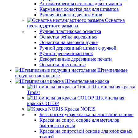
Автоматическая оснастка для штампов
Карманная оснастка для для штампов
Ручная оснастка для штампов
Оснастка
нестандартного размера
Ручная пластиковая оснастка
Оснастка рейка деревянная
Оснастка на высокой ручке
Ручной деревянный штамп с ручкой
Ручной деревянный блок
Декоративные деревянные печати
Оснастка пресс-папье
Штемпельные
подушки настольные
Штемпельная краска
Штемпельная краска
Trodat
Штемпельная
краска COLOP
Краска NORIS
Быстросохнущая краска на масляной основе
Краска на спирт. основе для металлов
быстросохнущая
Краска на спиртовой основе для хлопковых
тканей