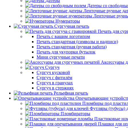
Датеры
Датеры со свободны
Ленточные ручные да
Ленточные ручн
Нумераторы
Сургучная печать
Печать для сур
Печать с вашим логотипом
Печать стандартная (символы и надписи)
Печать стандартная (ручная работа)
Печать для укупорки бутылок
Мини сургучные печати
Аксессуары д
Сургуч
Сургуч кусковой
Сургуч с фитилём
Сургуч в гранулах
Сургуч в стержнях
Рельефная печать
Опечатывающие устройст
Пломбиры под пласти
Футляры (тубусы) 
Пломбираторы
Пластиковые но
Плашки для оп