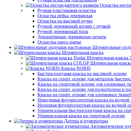
Оснастка неста
Ручная пластиковая оснастка
Оснастка рейка деревянная
Оснастка на высокой ручке
Ручной деревянный штамп с ручкой
Ручной деревянный блок
Декоративные деревянные печати
Оснастка пресс-папье
Штемпельные под
Штемпельная краска
Штемпельная краска T
Штемпельная крас
Краска NORIS
Быстросохнущая краска на масляной основе
Краска на спирт. основе для металлов быстро
Краска на спиртовой основе для хлопковых т
Краска на спирт. основе для полиэтилена и 
Краска на спирт. основе для хлопковых ткане
Невидимая флуоресцентная краска на водной 
Неоновая флуоресцентная краска на водной о
Универсальная быстросохнущая краска на спи
Универсальная краска на спиртовой основе
Датеры и нумераторы
Автоматические ну