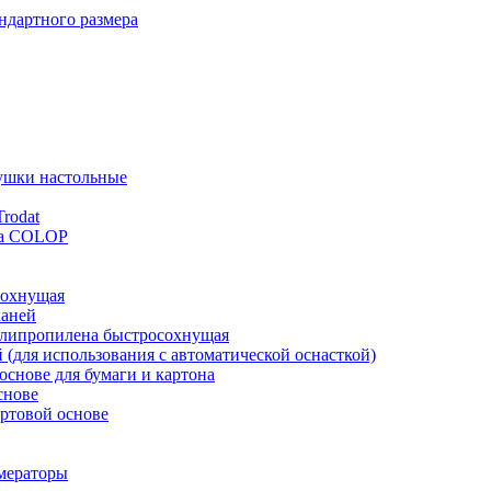
ндартного размера
ушки настольные
rodat
ка COLOP
сохнущая
каней
полипропилена быстросохнущая
й (для использования с автоматической оснасткой)
основе для бумаги и картона
снове
ртовой основе
мераторы