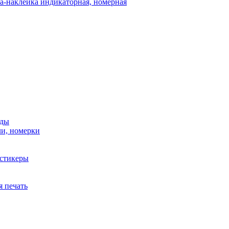
а-наклейка индикаторная, номерная
нды
ли, номерки
стикеры
я печать