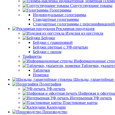
Пломб
Сопутствующие товары
Голограммы
Индивидуальные голограммы
Стандартные голограммы
Стандартные голограммы с персонификацией
Рекламная продукция
Изделия из оргстекла
Бейджи
Бейджи с гравировкой
Бейджи цветные с УФ-печатью
Бейджи с окном
Трафареты
Информационные сте
Таблички, указате
Таблички
Номерки
Шильды, гарантийные 
Полиграфия
УФ-печать
Цифровая и офсетна
Интерьерная УФ печать
Пластиковые карты
Календари
Производство