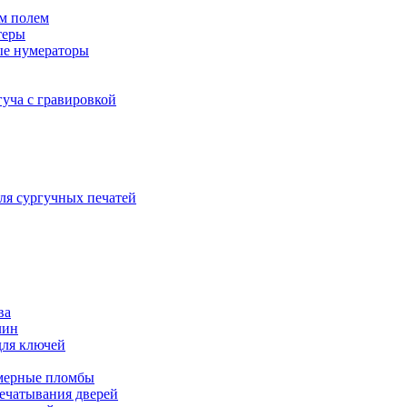
м полем
теры
ые нумераторы
гуча с гравировкой
ля сургучных печатей
ва
лин
для ключей
мерные пломбы
ечатывания дверей