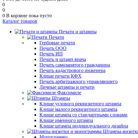
0
0
0
В корзине
пока пусто
Каталог товаров
Печати и штампы
Печати
Гербовые печати
Печать ООО
Печать ИП
Печать и штамп врача
Печать самозанятого гражданина
Печать кадастрового инженера
Клише печати КФХ
Печать арбитражного управляющего
Личные штампы и печати
Факсимиле
Штампы
Клише углового реквизитного штампа
Клише малого реквизитного штампа
Клише штампа со стандартными словами
Клише именного штампа
Клише штампа индивидуального дизайна
Штампы-визитк
Монограммы