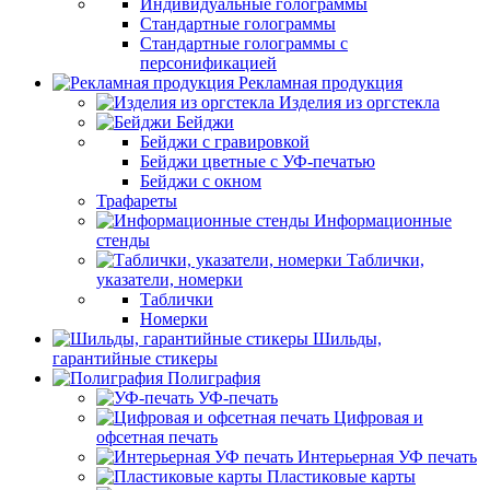
Индивидуальные голограммы
Стандартные голограммы
Стандартные голограммы с
персонификацией
Рекламная продукция
Изделия из оргстекла
Бейджи
Бейджи с гравировкой
Бейджи цветные с УФ-печатью
Бейджи с окном
Трафареты
Информационные
стенды
Таблички,
указатели, номерки
Таблички
Номерки
Шильды,
гарантийные стикеры
Полиграфия
УФ-печать
Цифровая и
офсетная печать
Интерьерная УФ печать
Пластиковые карты