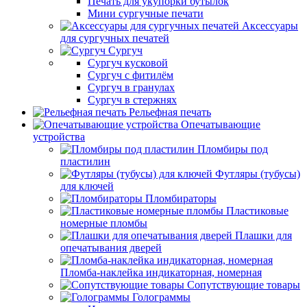
Печать для укупорки бутылок
Мини сургучные печати
Аксессуары
для сургучных печатей
Сургуч
Сургуч кусковой
Сургуч с фитилём
Сургуч в гранулах
Сургуч в стержнях
Рельефная печать
Опечатывающие
устройства
Пломбиры под
пластилин
Футляры (тубусы)
для ключей
Пломбираторы
Пластиковые
номерные пломбы
Плашки для
опечатывания дверей
Пломба-наклейка индикаторная, номерная
Сопутствующие товары
Голограммы