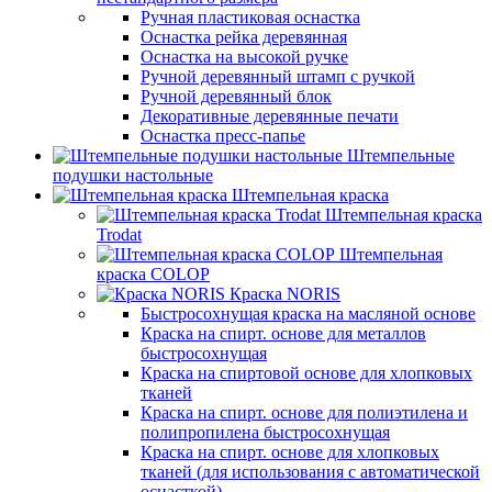
Ручная пластиковая оснастка
Оснастка рейка деревянная
Оснастка на высокой ручке
Ручной деревянный штамп с ручкой
Ручной деревянный блок
Декоративные деревянные печати
Оснастка пресс-папье
Штемпельные
подушки настольные
Штемпельная краска
Штемпельная краска
Trodat
Штемпельная
краска COLOP
Краска NORIS
Быстросохнущая краска на масляной основе
Краска на спирт. основе для металлов
быстросохнущая
Краска на спиртовой основе для хлопковых
тканей
Краска на спирт. основе для полиэтилена и
полипропилена быстросохнущая
Краска на спирт. основе для хлопковых
тканей (для использования с автоматической
оснасткой)