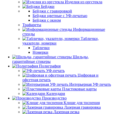
Изделия из оргстекла
Бейджи
Бейджи с гравировкой
Бейджи цветные с УФ-печатью
Бейджи с окном
Трафареты
Информационные
стенды
Таблички,
указатели, номерки
Таблички
Номерки
Шильды,
гарантийные стикеры
Полиграфия
УФ-печать
Цифровая и
офсетная печать
Интерьерная УФ печать
Пластиковые карты
Календари
Производство
Клише для тиснения
Лазерная гравировка
Лазерная резка