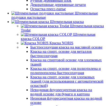
Ручной деревянный блок
Декоративные деревянные печати
Оснастка пресс-папье
Штемпельные
подушки настольные
Штемпельная краска
Штемпельная краска
Trodat
Штемпельная
краска COLOP
Краска NORIS
Быстросохнущая краска на масляной основе
Краска на спирт. основе для металлов
быстросохнущая
Краска на спиртовой основе для хлопковых
тканей
Краска на спирт. основе для полиэтилена и
полипропилена быстросохнущая
Краска на спирт. основе для хлопковых
тканей (для использования с автоматической
оснасткой)
Невидимая флуоресцентная краска на
водной основе для бумаги и картона
Неоновая флуоресцентная краска на водной
основе