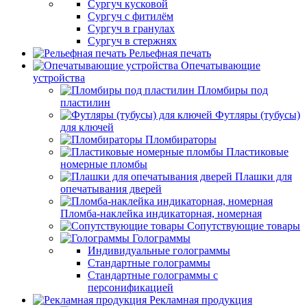
Сургуч кусковой
Сургуч с фитилём
Сургуч в гранулах
Сургуч в стержнях
Рельефная печать
Опечатывающие
устройства
Пломбиры под
пластилин
Футляры (тубусы)
для ключей
Пломбираторы
Пластиковые
номерные пломбы
Плашки для
опечатывания дверей
Пломба-наклейка индикаторная, номерная
Сопутствующие товары
Голограммы
Индивидуальные голограммы
Стандартные голограммы
Стандартные голограммы с
персонификацией
Рекламная продукция