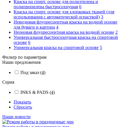
Краска на спирт. основе для полиэтилена и
полипропилена быстросохнущая
6
Краска на спирт. основе для хлопковых тканей (для
использования с автоматической оснасткой)
3
Невидимая флуоресцентная краска на водной основе
для бумаги и картона
4
Неоновая флуоресцентная краска на водной основе
2
Универсальная быстросохнущая краска на спиртовой
основе
6
Универсальная краска на спиртовой основе
5
Фильтр по параметрам
Наши предложения
Под заказ
(4)
Серия
INKS & PADS
(4)
Показать
Сбросить
Наши новости
Режим работы в праздничные дни