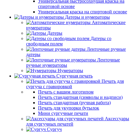
Универсальная быстросохнущая краска на
спиртовой основе
Универсальная краска на спиртовой основе
Датеры и нумераторы
Автоматические
нумераторы
Датеры
Датеры со
свободным полем
Ленточные ручные
датеры
Ленточные
ручные нумераторы
Нумераторы
Сургучная печать
Печать для
сургуча с гравировкой
Печать с вашим логотипом
Печать стандартная (символы и надписи)
Печать стандартная (ручная работа)
Печать для укупорки бутылок
Мини сургучные печати
Аксессуары
для сургучных печатей
Сургуч