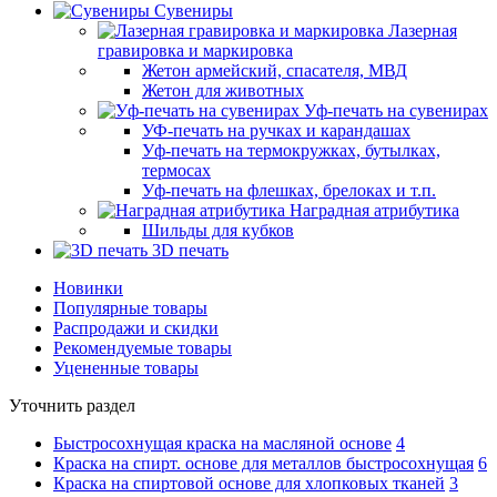
Сувениры
Лазерная
гравировка и маркировка
Жетон армейский, спасателя, МВД
Жетон для животных
Уф-печать на сувенирах
УФ-печать на ручках и карандашах
Уф-печать на термокружках, бутылках,
термосах
Уф-печать на флешках, брелоках и т.п.
Наградная атрибутика
Шильды для кубков
3D печать
Новинки
Популярные товары
Распродажи и скидки
Рекомендуемые товары
Уцененные товары
Уточнить раздел
Быстросохнущая краска на масляной основе
4
Краска на спирт. основе для металлов быстросохнущая
6
Краска на спиртовой основе для хлопковых тканей
3