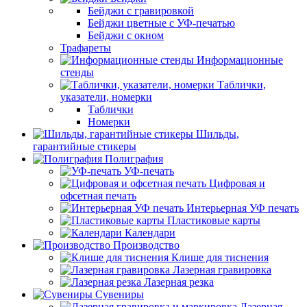
Бейджи с гравировкой
Бейджи цветные с УФ-печатью
Бейджи с окном
Трафареты
Информационные
стенды
Таблички,
указатели, номерки
Таблички
Номерки
Шильды,
гарантийные стикеры
Полиграфия
УФ-печать
Цифровая и
офсетная печать
Интерьерная УФ печать
Пластиковые карты
Календари
Производство
Клише для тиснения
Лазерная гравировка
Лазерная резка
Сувениры
Лазерная