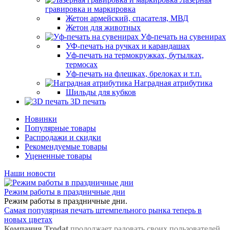
гравировка и маркировка
Жетон армейский, спасателя, МВД
Жетон для животных
Уф-печать на сувенирах
УФ-печать на ручках и карандашах
Уф-печать на термокружках, бутылках,
термосах
Уф-печать на флешках, брелоках и т.п.
Наградная атрибутика
Шильды для кубков
3D печать
Новинки
Популярные товары
Распродажи и скидки
Рекомендуемые товары
Уцененные товары
Наши новости
Режим работы в праздничные дни
Режим работы в праздничные дни.
Самая популярная печать штемпельного рынка теперь в
новых цветах
Компания Trodat
продолжает радовать своих пользователей