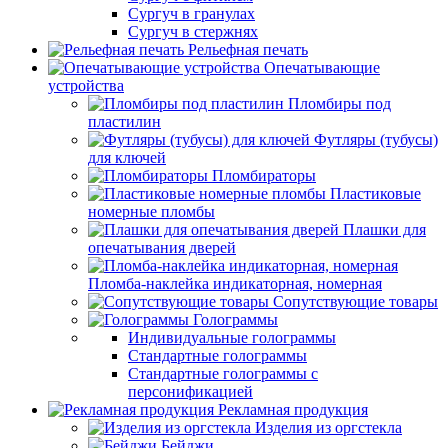
Сургуч в гранулах
Сургуч в стержнях
Рельефная печать
Опечатывающие
устройства
Пломбиры под
пластилин
Футляры (тубусы)
для ключей
Пломбираторы
Пластиковые
номерные пломбы
Плашки для
опечатывания дверей
Пломба-наклейка индикаторная, номерная
Сопутствующие товары
Голограммы
Индивидуальные голограммы
Стандартные голограммы
Стандартные голограммы с
персонификацией
Рекламная продукция
Изделия из оргстекла
Бейджи