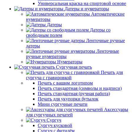
Универсальная краска на спиртовой основе
Датеры и нумераторы
Автоматические
нумераторы
Датеры
Датеры со
свободным полем
Ленточные ручные
датеры
Ленточные
ручные нумераторы
Нумераторы
Сургучная печать
Печать для
сургуча с гравировкой
Печать с вашим логотипом
Печать стандартная (символы и надписи)
Печать стандартная (ручная работа)
Печать для укупорки бутылок
Мини сургучные печати
Аксессуары
для сургучных печатей
Сургуч
Сургуч кусковой
Сургуч с фитилём