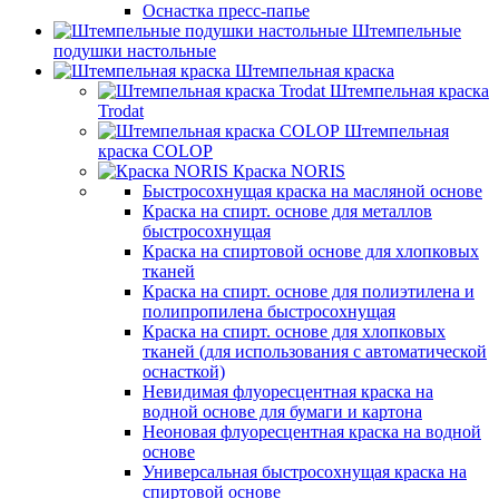
Оснастка пресс-папье
Штемпельные
подушки настольные
Штемпельная краска
Штемпельная краска
Trodat
Штемпельная
краска COLOP
Краска NORIS
Быстросохнущая краска на масляной основе
Краска на спирт. основе для металлов
быстросохнущая
Краска на спиртовой основе для хлопковых
тканей
Краска на спирт. основе для полиэтилена и
полипропилена быстросохнущая
Краска на спирт. основе для хлопковых
тканей (для использования с автоматической
оснасткой)
Невидимая флуоресцентная краска на
водной основе для бумаги и картона
Неоновая флуоресцентная краска на водной
основе
Универсальная быстросохнущая краска на
спиртовой основе