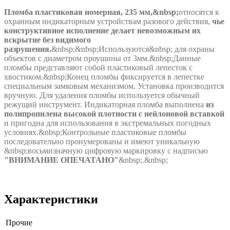
Пломба пластиковая номерная, 235 мм,&nbsp;
относятся к
охранным индикаторным устройствам разового действия,
чье
конструктивное исполнение делает невозможным их
вскрытие без видимого
разрушения.
&nbsp;&nbsp;Используются&nbsp; для охраны
объектов с диаметром проушины от 3мм.&nbsp;Данные
пломбы представляют собой пластиковый лепесток с
хвостиком.&nbsp;Конец пломбы фиксируется в лепестке
специальным замковым механизмом. Установка производится
вручную. Для удаления пломбы используется обычный
режущий инструмент. Индикаторная пломба выполнена
из
полипропилена высокой плотности с нейлоновой вставкой
и пригодна для использования в экстремальных погодных
условиях.&nbsp;Контрольные пластиковые пломбы
последовательно пронумерованы и имеют уникальную
&nbsp;восьмизначную цифровую маркировку с надписью
"ВНИМАНИЕ ОПЕЧАТАНО"
&nbsp;.&nbsp;
Характеристики
Прочие