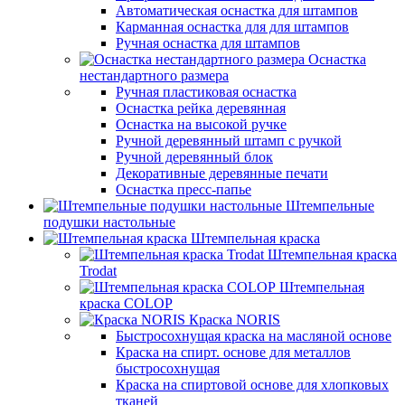
Автоматическая оснастка для штампов
Карманная оснастка для для штампов
Ручная оснастка для штампов
Оснастка
нестандартного размера
Ручная пластиковая оснастка
Оснастка рейка деревянная
Оснастка на высокой ручке
Ручной деревянный штамп с ручкой
Ручной деревянный блок
Декоративные деревянные печати
Оснастка пресс-папье
Штемпельные
подушки настольные
Штемпельная краска
Штемпельная краска
Trodat
Штемпельная
краска COLOP
Краска NORIS
Быстросохнущая краска на масляной основе
Краска на спирт. основе для металлов
быстросохнущая
Краска на спиртовой основе для хлопковых
тканей