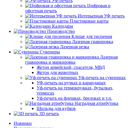
УФ-печать
Цифровая и
офсетная печать
Интерьерная УФ печать
Пластиковые карты
Календари
Производство
Клише для тиснения
Лазерная гравировка
Лазерная резка
Сувениры
Лазерная
гравировка и маркировка
Жетон армейский, спасателя, МВД
Жетон для животных
Уф-печать на сувенирах
УФ-печать на ручках и карандашах
Уф-печать на термокружках, бутылках,
термосах
Уф-печать на флешках, брелоках и т.п.
Наградная атрибутика
Шильды для кубков
3D печать
Новинки