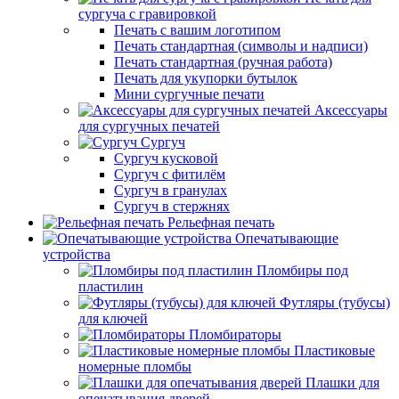
сургуча с гравировкой
Печать с вашим логотипом
Печать стандартная (символы и надписи)
Печать стандартная (ручная работа)
Печать для укупорки бутылок
Мини сургучные печати
Аксессуары
для сургучных печатей
Сургуч
Сургуч кусковой
Сургуч с фитилём
Сургуч в гранулах
Сургуч в стержнях
Рельефная печать
Опечатывающие
устройства
Пломбиры под
пластилин
Футляры (тубусы)
для ключей
Пломбираторы
Пластиковые
номерные пломбы
Плашки для
опечатывания дверей