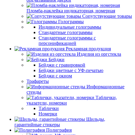
Пломба-наклейка индикаторная, номерная
Сопутствующие товары
Голограммы
Индивидуальные голограммы
Стандартные голограммы
Стандартные голограммы с
персонификацией
Рекламная продукция
Изделия из оргстекла
Бейджи
Бейджи с гравировкой
Бейджи цветные с УФ-печатью
Бейджи с окном
Трафареты
Информационные
стенды
Таблички,
указатели, номерки
Таблички
Номерки
Шильды,
гарантийные стикеры
Полиграфия