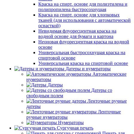
Краска на спирт. основе для полиэтилена и
полипропилена быстросохнущая
Краска на спирт. основе для хлопковых
тканей (для использования с автоматической
оснасткой)
Невидимая флуоресцентная краска на
водной основе для бумаги и картона
Неоновая флуоресцентная краска на водной
основе
Универсальная быстросохнущая краска на
спиртовой основе
Универсальная краска на спиртовой основе
Датеры и нумераторы
Автоматические
нумераторы
Датеры
Датеры со
свободным полем
Ленточные ручные
датеры
Ленточные
ручные нумераторы
Нумераторы
Сургучная печать
Печать для