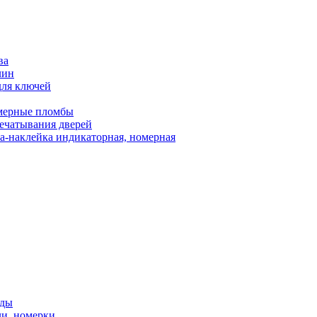
ва
лин
для ключей
мерные пломбы
ечатывания дверей
а-наклейка индикаторная, номерная
нды
ли, номерки