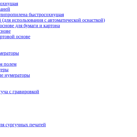
сохнущая
каней
полипропилена быстросохнущая
й (для использования с автоматической оснасткой)
основе для бумаги и картона
снове
ртовой основе
мераторы
м полем
теры
ые нумераторы
гуча с гравировкой
ля сургучных печатей