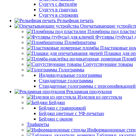
Сургуч с фитилём
Сургуч в гранулах
Сургуч в стержнях
Рельефная печать
Опечатывающие устройст
Пломбиры под пласти
Футляры (тубусы) 
Пломбираторы
Пластиковые но
Плашки для оп
Пломб
Сопутствующие товары
Голограммы
Индивидуальные голограммы
Стандартные голограммы
Стандартные голограммы с персонификацией
Рекламная продукция
Изделия из оргстекла
Бейджи
Бейджи с гравировкой
Бейджи цветные с УФ-печатью
Бейджи с окном
Трафареты
Информационные сте
Таблички, указате