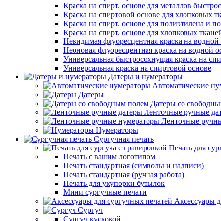
Краска на спирт. основе для металлов быстро
Краска на спиртовой основе для хлопковых т
Краска на спирт. основе для полиэтилена и 
Краска на спирт. основе для хлопковых ткане
Невидимая флуоресцентная краска на водной 
Неоновая флуоресцентная краска на водной о
Универсальная быстросохнущая краска на спи
Универсальная краска на спиртовой основе
Датеры и нумераторы
Автоматические ну
Датеры
Датеры со свободны
Ленточные ручные да
Ленточные ручн
Нумераторы
Сургучная печать
Печать для сур
Печать с вашим логотипом
Печать стандартная (символы и надписи)
Печать стандартная (ручная работа)
Печать для укупорки бутылок
Мини сургучные печати
Аксессуары д
Сургуч
Сургуч кусковой