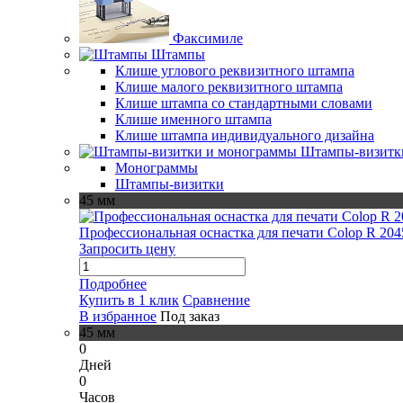
Факсимиле
Штампы
Клише углового реквизитного штампа
Клише малого реквизитного штампа
Клише штампа со стандартными словами
Клише именного штампа
Клише штампа индивидуального дизайна
Штампы-визитк
Монограммы
Штампы-визитки
45 мм
Профессиональная оснастка для печати Colop R 204
Запросить цену
Подробнее
Купить в 1 клик
Сравнение
В избранное
Под заказ
45 мм
0
Дней
0
Часов