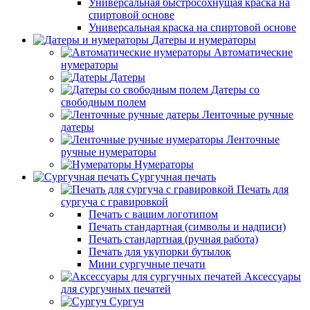
Универсальная быстросохнущая краска на
спиртовой основе
Универсальная краска на спиртовой основе
Датеры и нумераторы
Автоматические
нумераторы
Датеры
Датеры со
свободным полем
Ленточные ручные
датеры
Ленточные
ручные нумераторы
Нумераторы
Сургучная печать
Печать для
сургуча с гравировкой
Печать с вашим логотипом
Печать стандартная (символы и надписи)
Печать стандартная (ручная работа)
Печать для укупорки бутылок
Мини сургучные печати
Аксессуары
для сургучных печатей
Сургуч