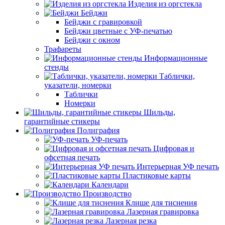
Изделия из оргстекла
Бейджи
Бейджи с гравировкой
Бейджи цветные с УФ-печатью
Бейджи с окном
Трафареты
Информационные
стенды
Таблички,
указатели, номерки
Таблички
Номерки
Шильды,
гарантийные стикеры
Полиграфия
УФ-печать
Цифровая и
офсетная печать
Интерьерная УФ печать
Пластиковые карты
Календари
Производство
Клише для тиснения
Лазерная гравировка
Лазерная резка