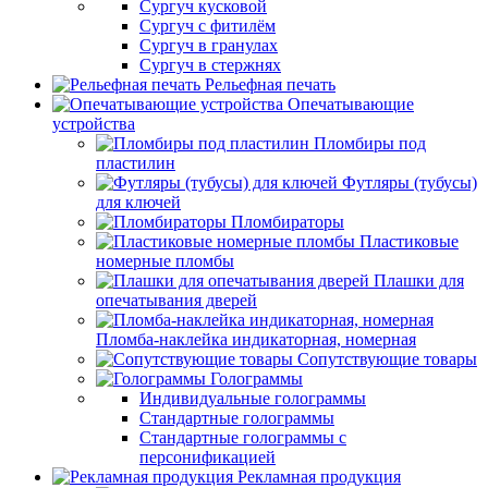
Сургуч кусковой
Сургуч с фитилём
Сургуч в гранулах
Сургуч в стержнях
Рельефная печать
Опечатывающие
устройства
Пломбиры под
пластилин
Футляры (тубусы)
для ключей
Пломбираторы
Пластиковые
номерные пломбы
Плашки для
опечатывания дверей
Пломба-наклейка индикаторная, номерная
Сопутствующие товары
Голограммы
Индивидуальные голограммы
Стандартные голограммы
Стандартные голограммы с
персонификацией
Рекламная продукция