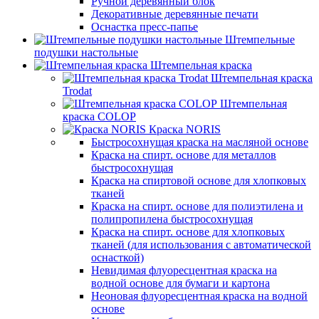
Ручной деревянный блок
Декоративные деревянные печати
Оснастка пресс-папье
Штемпельные
подушки настольные
Штемпельная краска
Штемпельная краска
Trodat
Штемпельная
краска COLOP
Краска NORIS
Быстросохнущая краска на масляной основе
Краска на спирт. основе для металлов
быстросохнущая
Краска на спиртовой основе для хлопковых
тканей
Краска на спирт. основе для полиэтилена и
полипропилена быстросохнущая
Краска на спирт. основе для хлопковых
тканей (для использования с автоматической
оснасткой)
Невидимая флуоресцентная краска на
водной основе для бумаги и картона
Неоновая флуоресцентная краска на водной
основе