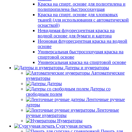
Краска на спирт. основе для полиэтилена и
полипропилена быстросохнущая
Краска на спирт. основе для хлопковых
тканей (для использования с автоматической
оснасткой)
Невидимая флуоресцентная краска на
водной основе для бумаги и картона
Неоновая флуоресцентная краска на водной
основе
Универсальная быстросохнущая краска на
спиртовой основе
Универсальная краска на спиртовой основе
Датеры и нумераторы
Автоматические
нумераторы
Датеры
Датеры со
свободным полем
Ленточные ручные
датеры
Ленточные
ручные нумераторы
Нумераторы
Сургучная печать
Печать для