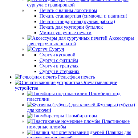
сургуча с гравировкой
Печать с вашим логотипом
Печать стандартная (символы и надписи)
Печать стандартная (ручная работа)
Печать для укупорки бутылок
Мини сургучные печати
Аксессуары
для сургучных печатей
Сургуч
Сургуч кусковой
Сургуч с фитилём
Сургуч в гранулах
Сургуч в стержнях
Рельефная печать
Опечатывающие
устройства
Пломбиры под
пластилин
Футляры (тубусы)
для ключей
Пломбираторы
Пластиковые
номерные пломбы
Плашки для
опечатывания дверей