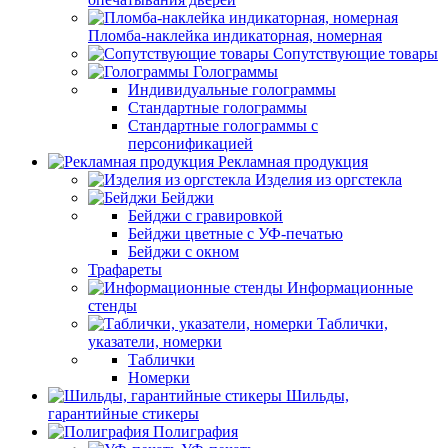
Пломба-наклейка индикаторная, номерная
Сопутствующие товары
Голограммы
Индивидуальные голограммы
Стандартные голограммы
Стандартные голограммы с
персонификацией
Рекламная продукция
Изделия из оргстекла
Бейджи
Бейджи с гравировкой
Бейджи цветные с УФ-печатью
Бейджи с окном
Трафареты
Информационные
стенды
Таблички,
указатели, номерки
Таблички
Номерки
Шильды,
гарантийные стикеры
Полиграфия