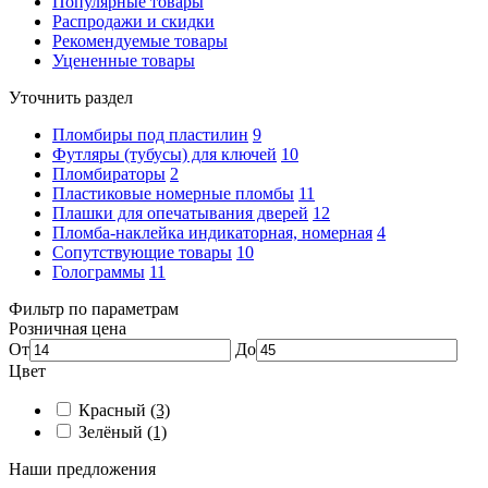
Популярные товары
Распродажи и скидки
Рекомендуемые товары
Уцененные товары
Уточнить раздел
Пломбиры под пластилин
9
Футляры (тубусы) для ключей
10
Пломбираторы
2
Пластиковые номерные пломбы
11
Плашки для опечатывания дверей
12
Пломба-наклейка индикаторная, номерная
4
Сопутствующие товары
10
Голограммы
11
Фильтр по параметрам
Розничная цена
От
До
Цвет
Красный
(3)
Зелёный
(1)
Наши предложения