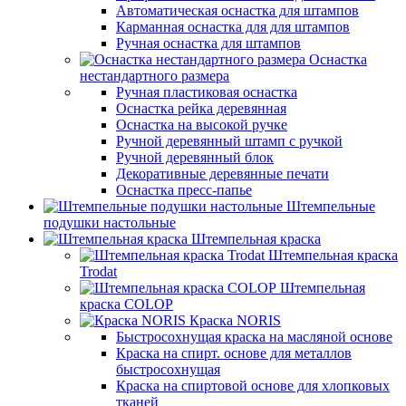
Автоматическая оснастка для штампов
Карманная оснастка для для штампов
Ручная оснастка для штампов
Оснастка
нестандартного размера
Ручная пластиковая оснастка
Оснастка рейка деревянная
Оснастка на высокой ручке
Ручной деревянный штамп с ручкой
Ручной деревянный блок
Декоративные деревянные печати
Оснастка пресс-папье
Штемпельные
подушки настольные
Штемпельная краска
Штемпельная краска
Trodat
Штемпельная
краска COLOP
Краска NORIS
Быстросохнущая краска на масляной основе
Краска на спирт. основе для металлов
быстросохнущая
Краска на спиртовой основе для хлопковых
тканей