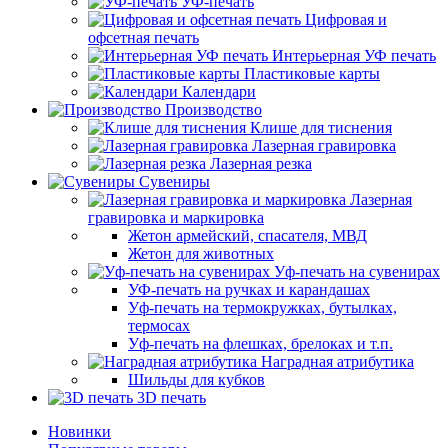
УФ-печать
Цифровая и
офсетная печать
Интерьерная УФ печать
Пластиковые карты
Календари
Производство
Клише для тиснения
Лазерная гравировка
Лазерная резка
Сувениры
Лазерная
гравировка и маркировка
Жетон армейский, спасателя, МВД
Жетон для животных
Уф-печать на сувенирах
УФ-печать на ручках и карандашах
Уф-печать на термокружках, бутылках,
термосах
Уф-печать на флешках, брелоках и т.п.
Наградная атрибутика
Шильды для кубков
3D печать
Новинки