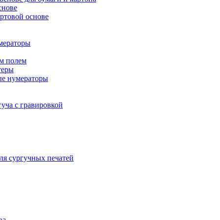
снове
ртовой основе
мераторы
м полем
теры
ые нумераторы
гуча с гравировкой
ля сургучных печатей
ва