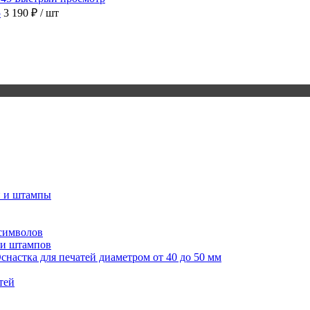
5
3 190 ₽
/ шт
и и штампы
 символов
 и штампов
снастка для печатей диаметром от 40 до 50 мм
тей