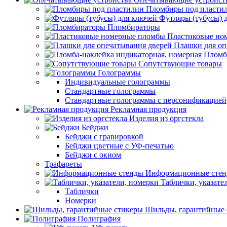
Пломбиры под пласти
Футляры (тубусы) 
Пломбираторы
Пластиковые но
Плашки для оп
Пломб
Сопутствующие товары
Голограммы
Индивидуальные голограммы
Стандартные голограммы
Стандартные голограммы с персонификацией
Рекламная продукция
Изделия из оргстекла
Бейджи
Бейджи с гравировкой
Бейджи цветные с УФ-печатью
Бейджи с окном
Трафареты
Информационные сте
Таблички, указате
Таблички
Номерки
Шильды, гарантийные 
Полиграфия