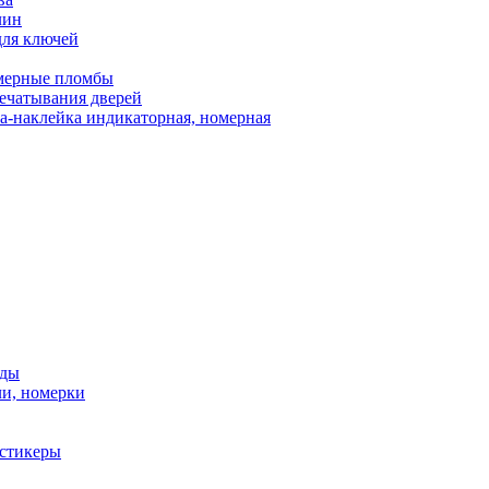
лин
для ключей
мерные пломбы
ечатывания дверей
а-наклейка индикаторная, номерная
нды
ли, номерки
стикеры