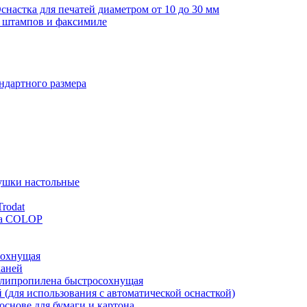
снастка для печатей диаметром от 10 до 30 мм
я штампов и факсимиле
ндартного размера
ушки настольные
rodat
ка COLOP
сохнущая
каней
полипропилена быстросохнущая
й (для использования с автоматической оснасткой)
основе для бумаги и картона