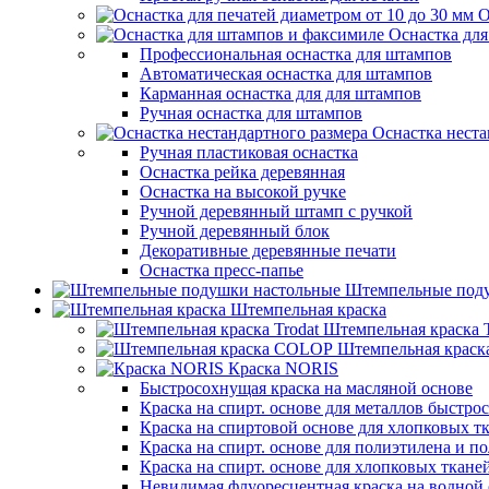
О
Оснастка дл
Профессиональная оснастка для штампов
Автоматическая оснастка для штампов
Карманная оснастка для для штампов
Ручная оснастка для штампов
Оснастка неста
Ручная пластиковая оснастка
Оснастка рейка деревянная
Оснастка на высокой ручке
Ручной деревянный штамп с ручкой
Ручной деревянный блок
Декоративные деревянные печати
Оснастка пресс-папье
Штемпельные под
Штемпельная краска
Штемпельная краска T
Штемпельная крас
Краска NORIS
Быстросохнущая краска на масляной основе
Краска на спирт. основе для металлов быстро
Краска на спиртовой основе для хлопковых т
Краска на спирт. основе для полиэтилена и 
Краска на спирт. основе для хлопковых ткане
Невидимая флуоресцентная краска на водной 