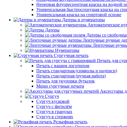
Неоновая флуоресцентная краска на водной о
Универсальная быстросохнущая краска на спи
Универсальная краска на спиртовой основе
Датеры и нумераторы
Автоматические ну
Датеры
Датеры со свободны
Ленточные ручные да
Ленточные ручн
Нумераторы
Сургучная печать
Печать для сур
Печать с вашим логотипом
Печать стандартная (символы и надписи)
Печать стандартная (ручная работа)
Печать для укупорки бутылок
Мини сургучные печати
Аксессуары д
Сургуч
Сургуч кусковой
Сургуч с фитилём
Сургуч в гранулах
Сургуч в стержнях
Рельефная печать
Опечатывающие устройст