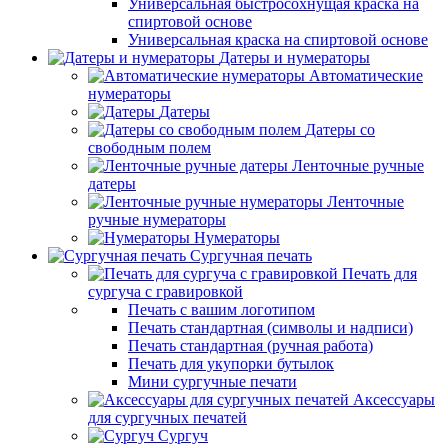
Универсальная быстросохнущая краска на
спиртовой основе
Универсальная краска на спиртовой основе
Датеры и нумераторы
Автоматические
нумераторы
Датеры
Датеры со
свободным полем
Ленточные ручные
датеры
Ленточные
ручные нумераторы
Нумераторы
Сургучная печать
Печать для
сургуча с гравировкой
Печать с вашим логотипом
Печать стандартная (символы и надписи)
Печать стандартная (ручная работа)
Печать для укупорки бутылок
Мини сургучные печати
Аксессуары
для сургучных печатей
Сургуч