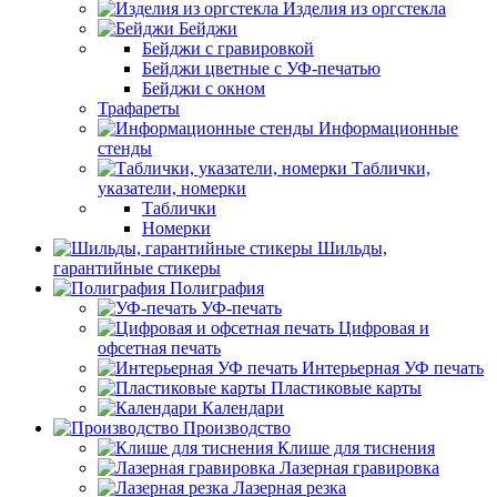
Изделия из оргстекла
Бейджи
Бейджи с гравировкой
Бейджи цветные с УФ-печатью
Бейджи с окном
Трафареты
Информационные
стенды
Таблички,
указатели, номерки
Таблички
Номерки
Шильды,
гарантийные стикеры
Полиграфия
УФ-печать
Цифровая и
офсетная печать
Интерьерная УФ печать
Пластиковые карты
Календари
Производство
Клише для тиснения
Лазерная гравировка
Лазерная резка