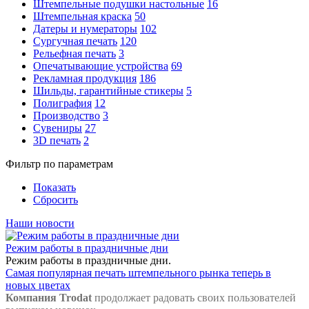
Штемпельные подушки настольные
16
Штемпельная краска
50
Датеры и нумераторы
102
Сургучная печать
120
Рельефная печать
3
Опечатывающие устройства
69
Рекламная продукция
186
Шильды, гарантийные стикеры
5
Полиграфия
12
Производство
3
Сувениры
27
3D печать
2
Фильтр по параметрам
Показать
Сбросить
Наши новости
Режим работы в праздничные дни
Режим работы в праздничные дни.
Самая популярная печать штемпельного рынка теперь в
новых цветах
Компания Trodat
продолжает радовать своих пользователей