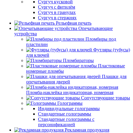
Сургуч кусковой
Сургуч с фитилём
Сургуч в гранулах
Сургуч в стержнях
Рельефная печать
Опечатывающие
устройства
Пломбиры под
пластилин
Футляры (тубусы)
для ключей
Пломбираторы
Пластиковые
номерные пломбы
Плашки для
опечатывания дверей
Пломба-наклейка индикаторная, номерная
Сопутствующие товары
Голограммы
Индивидуальные голограммы
Стандартные голограммы
Стандартные голограммы с
персонификацией
Рекламная продукция