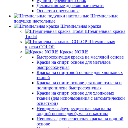
Ручной деревянный блок
Декоративные деревянные печати
Оснастка пресс-папье
Штемпельные
подушки настольные
Штемпельная краска
Штемпельная краска
Trodat
Штемпельная
краска COLOP
Краска NORIS
Быстросохнущая краска на масляной основе
Краска на спирт. основе для металлов
быстросохнущая
Краска на спиртовой основе для хлопковых
тканей
Краска на спирт. основе для полиэтилена и
полипропилена быстросохнущая
Краска на спирт. основе для хлопковых
тканей (для использования с автоматической
оснасткой)
Невидимая флуоресцентная краска на
водной основе для бумаги и картона
Неоновая флуоресцентная краска на водной
основе