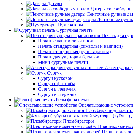
Датеры
Датеры со свободны
Ленточные ручные да
Ленточные ручн
Нумераторы
Сургучная печать
Печать для сур
Печать с вашим логотипом
Печать стандартная (символы и надписи)
Печать стандартная (ручная работа)
Печать для укупорки бутылок
Мини сургучные печати
Аксессуары д
Сургуч
Сургуч кусковой
Сургуч с фитилём
Сургуч в гранулах
Сургуч в стержнях
Рельефная печать
Опечатывающие устройст
Пломбиры под пласти
Футляры (тубусы) 
Пломбираторы
Пластиковые но
Плашки для оп