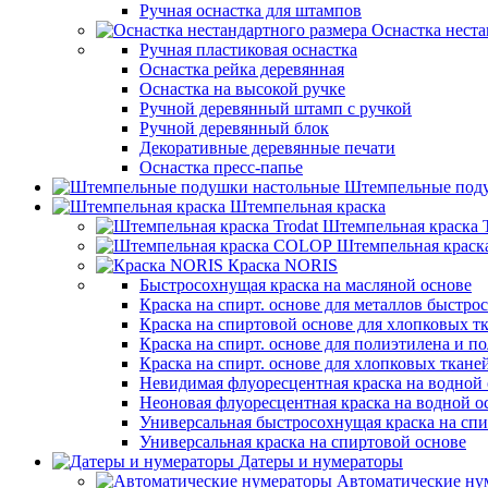
Ручная оснастка для штампов
Оснастка неста
Ручная пластиковая оснастка
Оснастка рейка деревянная
Оснастка на высокой ручке
Ручной деревянный штамп с ручкой
Ручной деревянный блок
Декоративные деревянные печати
Оснастка пресс-папье
Штемпельные под
Штемпельная краска
Штемпельная краска T
Штемпельная крас
Краска NORIS
Быстросохнущая краска на масляной основе
Краска на спирт. основе для металлов быстро
Краска на спиртовой основе для хлопковых т
Краска на спирт. основе для полиэтилена и 
Краска на спирт. основе для хлопковых ткане
Невидимая флуоресцентная краска на водной 
Неоновая флуоресцентная краска на водной о
Универсальная быстросохнущая краска на спи
Универсальная краска на спиртовой основе
Датеры и нумераторы
Автоматические ну