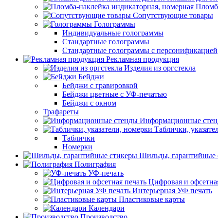
Пломб
Сопутствующие товары
Голограммы
Индивидуальные голограммы
Стандартные голограммы
Стандартные голограммы с персонификацией
Рекламная продукция
Изделия из оргстекла
Бейджи
Бейджи с гравировкой
Бейджи цветные с УФ-печатью
Бейджи с окном
Трафареты
Информационные сте
Таблички, указате
Таблички
Номерки
Шильды, гарантийные 
Полиграфия
УФ-печать
Цифровая и офсетна
Интерьерная УФ печать
Пластиковые карты
Календари
Производство