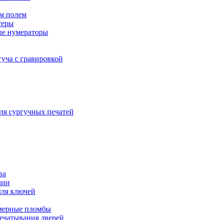
м полем
теры
ые нумераторы
гуча с гравировкой
ля сургучных печатей
ва
лин
для ключей
мерные пломбы
ечатывания дверей