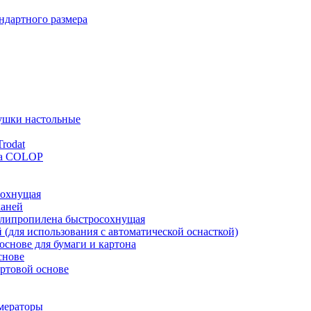
ндартного размера
ушки настольные
rodat
ка COLOP
сохнущая
каней
полипропилена быстросохнущая
й (для использования с автоматической оснасткой)
основе для бумаги и картона
снове
ртовой основе
мераторы