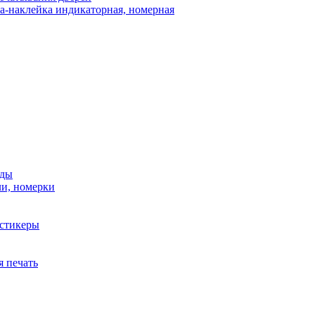
а-наклейка индикаторная, номерная
нды
ли, номерки
стикеры
я печать