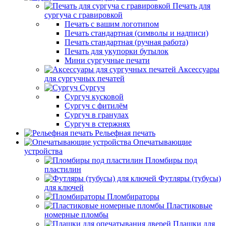
Печать для
сургуча с гравировкой
Печать с вашим логотипом
Печать стандартная (символы и надписи)
Печать стандартная (ручная работа)
Печать для укупорки бутылок
Мини сургучные печати
Аксессуары
для сургучных печатей
Сургуч
Сургуч кусковой
Сургуч с фитилём
Сургуч в гранулах
Сургуч в стержнях
Рельефная печать
Опечатывающие
устройства
Пломбиры под
пластилин
Футляры (тубусы)
для ключей
Пломбираторы
Пластиковые
номерные пломбы
Плашки для