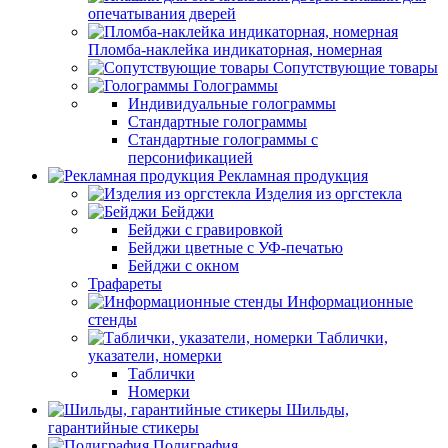
опечатывания дверей
Пломба-наклейка индикаторная, номерная
Сопутствующие товары
Голограммы
Индивидуальные голограммы
Стандартные голограммы
Стандартные голограммы с
персонификацией
Рекламная продукция
Изделия из оргстекла
Бейджи
Бейджи с гравировкой
Бейджи цветные с УФ-печатью
Бейджи с окном
Трафареты
Информационные
стенды
Таблички,
указатели, номерки
Таблички
Номерки
Шильды,
гарантийные стикеры
Полиграфия