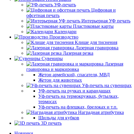
УФ-печать
Цифровая и
офсетная печать
Интерьерная УФ печать
Пластиковые карты
Календари
Производство
Клише для тиснения
Лазерная гравировка
Лазерная резка
Сувениры
Лазерная
гравировка и маркировка
Жетон армейский, спасателя, МВД
Жетон для животных
Уф-печать на сувенирах
УФ-печать на ручках и карандашах
Уф-печать на термокружках, бутылках,
термосах
Уф-печать на флешках, брелоках и т.п.
Наградная атрибутика
Шильды для кубков
3D печать
Новинки