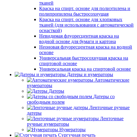
тканей
Краска на спирт. основе для полиэтилена и
полипропилена быстросохнущая
Краска на спирт. основе для хлопковых
тканей (для использования с автоматической
оснасткой)
Невидимая флуоресцентная краска на
водной основе для бумаги и картона
Неоновая флуоресцентная краска на водной
основе
Универсальная быстросохнущая краска на
спиртовой основе
Универсальная краска на спиртовой основе
Датеры и нумераторы
Автоматические
нумераторы
Датеры
Датеры со
свободным полем
Ленточные ручные
датеры
Ленточные
ручные нумераторы
Нумераторы
Сургучная печать