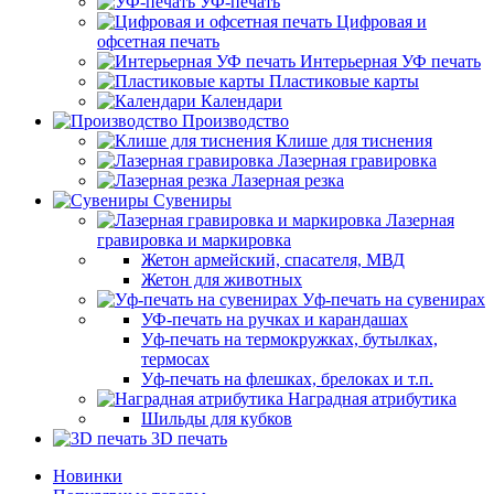
УФ-печать
Цифровая и
офсетная печать
Интерьерная УФ печать
Пластиковые карты
Календари
Производство
Клише для тиснения
Лазерная гравировка
Лазерная резка
Сувениры
Лазерная
гравировка и маркировка
Жетон армейский, спасателя, МВД
Жетон для животных
Уф-печать на сувенирах
УФ-печать на ручках и карандашах
Уф-печать на термокружках, бутылках,
термосах
Уф-печать на флешках, брелоках и т.п.
Наградная атрибутика
Шильды для кубков
3D печать
Новинки