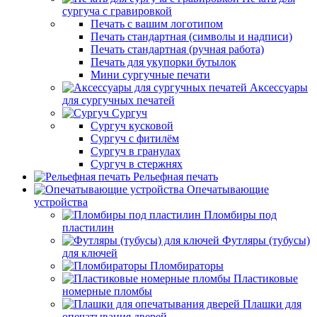
сургуча с гравировкой
Печать с вашим логотипом
Печать стандартная (символы и надписи)
Печать стандартная (ручная работа)
Печать для укупорки бутылок
Мини сургучные печати
Аксессуары
для сургучных печатей
Сургуч
Сургуч кусковой
Сургуч с фитилём
Сургуч в гранулах
Сургуч в стержнях
Рельефная печать
Опечатывающие
устройства
Пломбиры под
пластилин
Футляры (тубусы)
для ключей
Пломбираторы
Пластиковые
номерные пломбы
Плашки для
опечатывания дверей