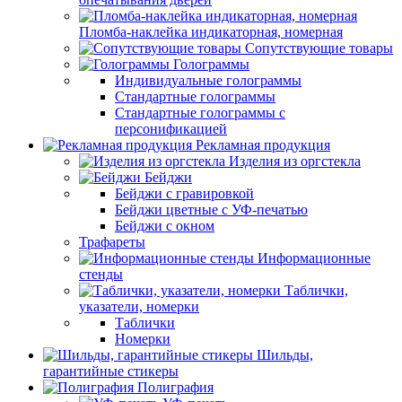
Пломба-наклейка индикаторная, номерная
Сопутствующие товары
Голограммы
Индивидуальные голограммы
Стандартные голограммы
Стандартные голограммы с
персонификацией
Рекламная продукция
Изделия из оргстекла
Бейджи
Бейджи с гравировкой
Бейджи цветные с УФ-печатью
Бейджи с окном
Трафареты
Информационные
стенды
Таблички,
указатели, номерки
Таблички
Номерки
Шильды,
гарантийные стикеры
Полиграфия