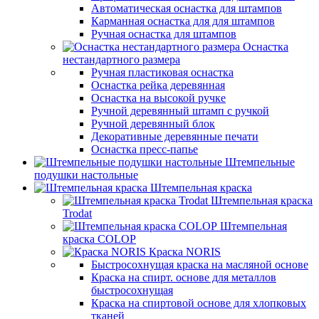
Автоматическая оснастка для штампов
Карманная оснастка для для штампов
Ручная оснастка для штампов
Оснастка
нестандартного размера
Ручная пластиковая оснастка
Оснастка рейка деревянная
Оснастка на высокой ручке
Ручной деревянный штамп с ручкой
Ручной деревянный блок
Декоративные деревянные печати
Оснастка пресс-папье
Штемпельные
подушки настольные
Штемпельная краска
Штемпельная краска
Trodat
Штемпельная
краска COLOP
Краска NORIS
Быстросохнущая краска на масляной основе
Краска на спирт. основе для металлов
быстросохнущая
Краска на спиртовой основе для хлопковых
тканей