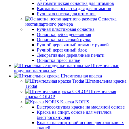
Автоматическая оснастка для штампов
Карманная оснастка для для штампов
Ручная оснастка для штампов
Оснастка
нестандартного размера
Ручная пластиковая оснастка
Оснастка рейка деревянная
Оснастка на высокой ручке
Ручной деревянный штамп с ручкой
Ручной деревянный блок
Декоративные деревянные печати
Оснастка пресс-папье
Штемпельные
подушки настольные
Штемпельная краска
Штемпельная краска
Trodat
Штемпельная
краска COLOP
Краска NORIS
Быстросохнущая краска на масляной основе
Краска на спирт. основе для металлов
быстросохнущая
Краска на спиртовой основе для хлопковых
тканей