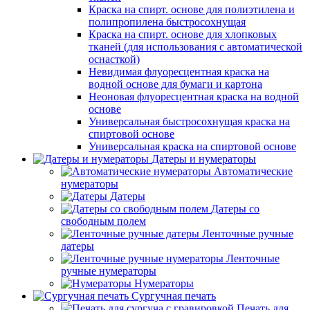
Краска на спирт. основе для полиэтилена и
полипропилена быстросохнущая
Краска на спирт. основе для хлопковых
тканей (для использования с автоматической
оснасткой)
Невидимая флуоресцентная краска на
водной основе для бумаги и картона
Неоновая флуоресцентная краска на водной
основе
Универсальная быстросохнущая краска на
спиртовой основе
Универсальная краска на спиртовой основе
Датеры и нумераторы
Автоматические
нумераторы
Датеры
Датеры со
свободным полем
Ленточные ручные
датеры
Ленточные
ручные нумераторы
Нумераторы
Сургучная печать
Печать для