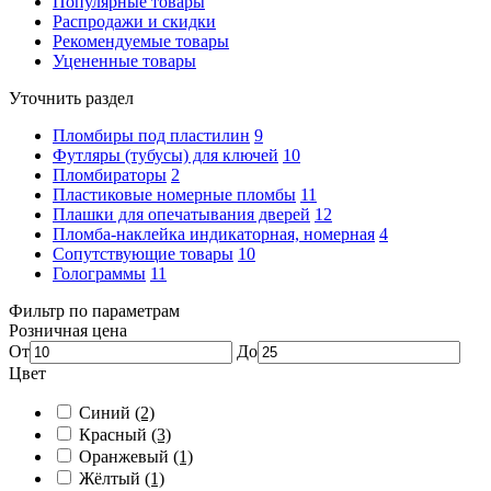
Популярные товары
Распродажи и скидки
Рекомендуемые товары
Уцененные товары
Уточнить раздел
Пломбиры под пластилин
9
Футляры (тубусы) для ключей
10
Пломбираторы
2
Пластиковые номерные пломбы
11
Плашки для опечатывания дверей
12
Пломба-наклейка индикаторная, номерная
4
Сопутствующие товары
10
Голограммы
11
Фильтр по параметрам
Розничная цена
От
До
Цвет
Синий
(2)
Красный
(3)
Оранжевый
(1)
Жёлтый
(1)