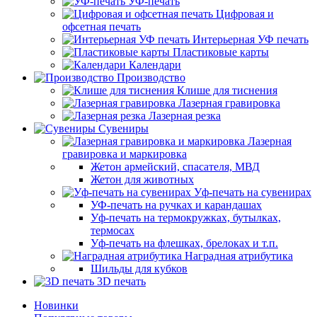
УФ-печать
Цифровая и
офсетная печать
Интерьерная УФ печать
Пластиковые карты
Календари
Производство
Клише для тиснения
Лазерная гравировка
Лазерная резка
Сувениры
Лазерная
гравировка и маркировка
Жетон армейский, спасателя, МВД
Жетон для животных
Уф-печать на сувенирах
УФ-печать на ручках и карандашах
Уф-печать на термокружках, бутылках,
термосах
Уф-печать на флешках, брелоках и т.п.
Наградная атрибутика
Шильды для кубков
3D печать
Новинки