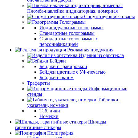
Пломба-наклейка индикаторная, номерная
Сопутствующие товары
Голограммы
Индивидуальные голограммы
Стандартные голограммы
Стандартные голограммы с
персонификацией
Рекламная продукция
Изделия из оргстекла
Бейджи
Бейджи с гравировкой
Бейджи цветные с УФ-печатью
Бейджи с окном
Трафареты
Информационные
стенды
Таблички,
указатели, номерки
Таблички
Номерки
Шильды,
гарантийные стикеры
Полиграфия