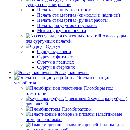
сургуча с гравировкой
Печать с вашим логотипом
Печать стандартная (символы и надписи)
Печать стандартная (ручная работа)
Печать для укупорки бутылок
Мини сургучные печати
Аксессуары
для сургучных печатей
Сургуч
Сургуч кусковой
Сургуч с фитилём
Сургуч в гранулах
Сургуч в стержнях
Рельефная печать
Опечатывающие
устройства
Пломбиры под
пластилин
Футляры (тубусы)
для ключей
Пломбираторы
Пластиковые
номерные пломбы
Плашки для
опечатывания дверей